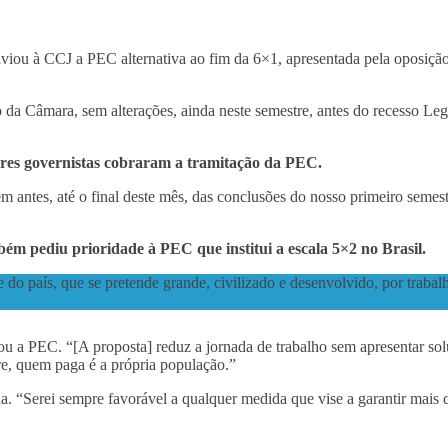
ou à CCJ a PEC alternativa ao fim da 6×1, apresentada pela oposição
da Câmara, sem alterações, ainda neste semestre, antes do recesso Leg
ores governistas cobraram a tramitação da PEC.
m antes, até o final deste mês, das conclusões do nosso primeiro semest
ém pediu prioridade à PEC que institui a escala 5×2 no Brasil.
 do país, que se pretende grande, civilizado e desenvolvido, por trabal
ou a PEC. “[A proposta] reduz a jornada de trabalho sem apresentar so
e, quem paga é a própria população.”
“Serei sempre favorável a qualquer medida que vise a garantir mais di