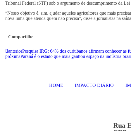
Tribunal Federal (STF) sob o argumento de descumprimento da Lei 
“Nosso objetivo é, sim, ajudar aqueles agricultores que mais prec
nova linha que atenda quem não precisa”, disse a jornalistas na saí
Compartilhe
anterior
Pesquisa IRG: 64% dos curitibanos afirmam conhecer as 
próxima
Paraná é o estado que mais ganhou espaço na indústria bras
HOME
IMPACTO DIÁRIO
I
Rua E