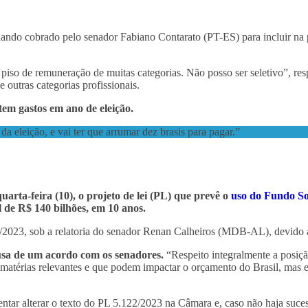
ndo cobrado pelo senador Fabiano Contarato (PT-ES) para incluir na p
 piso de remuneração de muitas categorias. Não posso ser seletivo”, r
e outras categorias profissionais.
em gastos em ano de eleição.
da eleição, e vai ter que arrumar dez brasis para pagar.”
arta-feira (10), o projeto de lei (PL) que prevê o
uso do Fundo So
l de R$ 140 bilhões, em 10 anos.
/2023, sob a relatoria do senador Renan Calheiros (MDB-AL), devido a
usa de um acordo com os senadores.
“Respeito integralmente a posiç
s matérias relevantes e que podem impactar o orçamento do Brasil, mas
ntar alterar o texto do PL 5.122/2023 na Câmara e, caso não haja suce