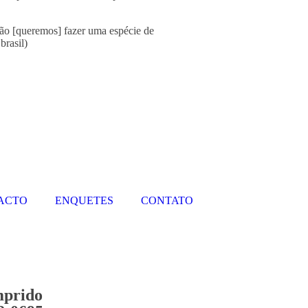
Não [queremos] fazer uma espécie de
brasil)
PACTO
ENQUETES
CONTATO
mprido