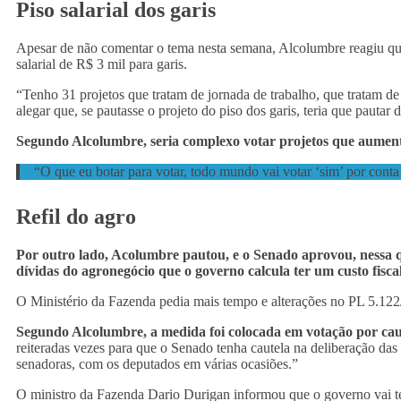
Piso salarial dos garis
Apesar de não comentar o tema nesta semana, Alcolumbre reagiu qua
salarial de R$ 3 mil para garis.
“Tenho 31 projetos que tratam de jornada de trabalho, que tratam de
alegar que, se pautasse o projeto do piso dos garis, teria que pautar d
Segundo Alcolumbre, seria complexo votar projetos que aument
“O que eu botar para votar, todo mundo vai votar ‘sim’ por conta 
Refil do agro
Por outro lado, Acolumbre pautou, e o Senado aprovou, nessa qu
dívidas do agronegócio que o governo calcula ter um custo fisca
O Ministério da Fazenda pedia mais tempo e alterações no PL 5.122
Segundo Alcolumbre, a medida foi colocada em votação por ca
reiteradas vezes para que o Senado tenha cautela na deliberação da
senadoras, com os deputados em várias ocasiões.”
O ministro da Fazenda Dario Durigan informou que o governo vai te