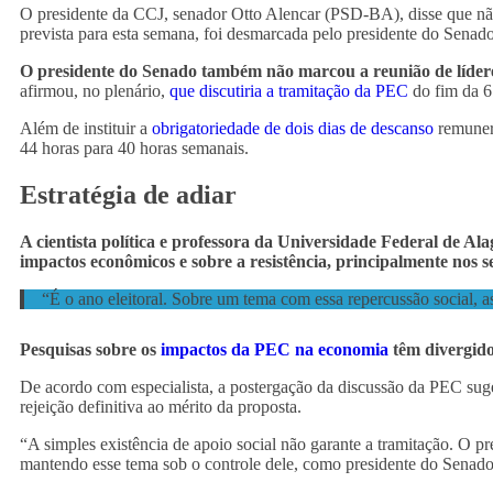
O presidente da CCJ, senador Otto Alencar (PSD-BA), disse que nã
prevista para esta semana, foi desmarcada pelo presidente do Senad
O presidente do Senado também não marcou a reunião de lídere
afirmou, no plenário,
que discutiria a tramitação da PEC
do fim da 6×
Além de instituir a
obrigatoriedade de dois dias de descanso
remunera
44 horas para 40 horas semanais.
Estratégia de adiar
A cientista política e professora da Universidade Federal de Al
impactos econômicos e sobre a resistência, principalmente nos s
“É o ano eleitoral. Sobre um tema com essa repercussão social, a
Pesquisas sobre os
impactos da PEC na economia
têm divergido
De acordo com especialista, a postergação da discussão da PEC suge
rejeição definitiva ao mérito da proposta.
“A simples existência de apoio social não garante a tramitação. O pr
mantendo esse tema sob o controle dele, como presidente do Senado