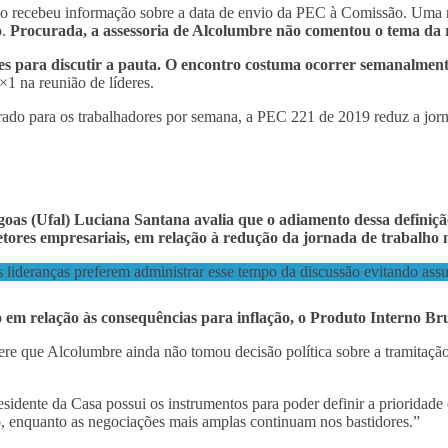
o recebeu informação sobre a data de envio da PEC à Comissão. Uma r
o.
Procurada, a assessoria de Alcolumbre não comentou o tema da
s para discutir a pauta. O encontro costuma ocorrer semanalmen
1 na reunião de líderes.
do para os trabalhadores por semana, a PEC 221 de 2019 reduz a jorna
agoas (Ufal) Luciana Santana avalia que o adiamento dessa definiçã
etores empresariais, em relação à redução da jornada de trabalho n
s lideranças preferem administrar esse tempo da discussão evitando assu
 em relação às consequências para inflação, o Produto Interno Bru
re que Alcolumbre ainda não tomou decisão política sobre a tramitação
esidente da Casa possui os instrumentos para poder definir a prioridade 
, enquanto as negociações mais amplas continuam nos bastidores.”