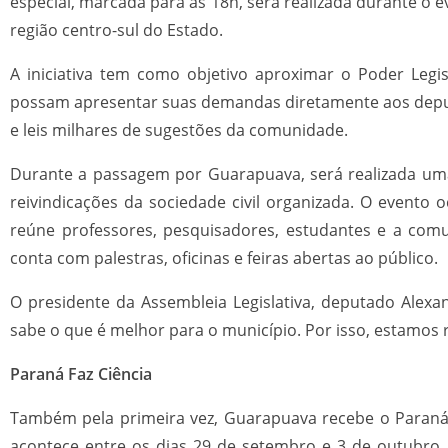
especial, marcada para as 18h, será realizada durante o 
região centro-sul do Estado.
A iniciativa tem como objetivo aproximar o Poder Legisl
possam apresentar suas demandas diretamente aos deputa
e leis milhares de sugestões da comunidade.
Durante a passagem por Guarapuava, será realizada uma 
reivindicações da sociedade civil organizada. O evento
reúne professores, pesquisadores, estudantes e a comu
conta com palestras, oficinas e feiras abertas ao público.
O presidente da Assembleia Legislativa, deputado Alex
sabe o que é melhor para o município. Por isso, estamos 
Paraná Faz Ciência
Também pela primeira vez, Guarapuava recebe o Paraná F
acontece entre os dias 29 de setembro e 3 de outubro,