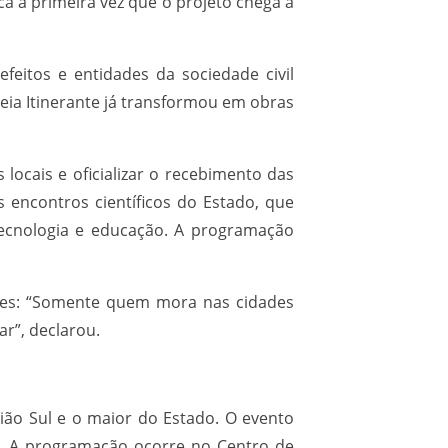
ca a primeira vez que o projeto chega à
efeitos e entidades da sociedade civil
ia Itinerante já transformou em obras
ocais e oficializar o recebimento das
 encontros científicos do Estado, que
 tecnologia e educação. A programação
antes: “Somente quem mora nas cidades
r”, declarou.
ião Sul e o maior do Estado. O evento
1º. A programação ocorre no Centro de