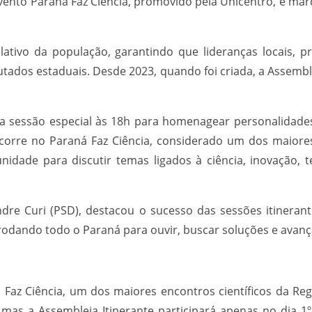
evento Paraná Faz Ciência, promovido pela Unicentro, e mar
ativo da população, garantindo que lideranças locais, pr
dos estaduais. Desde 2023, quando foi criada, a Assemble
sessão especial às 18h para homenagear personalidades l
 ocorre no Paraná Faz Ciência, considerado um dos maiores
nidade para discutir temas ligados à ciência, inovação,
andre Curi (PSD), destacou o sucesso das sessões itiner
rodando todo o Paraná para ouvir, buscar soluções e avança
az Ciência, um dos maiores encontros científicos da Reg
 mas a Assembleia Itinerante participará apenas no dia 