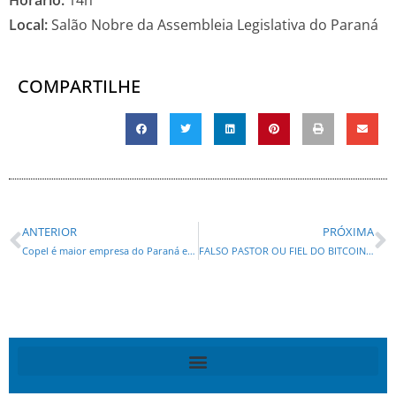
Horário:
14h
Local:
Salão Nobre da Assembleia Legislativa do Paraná
COMPARTILHE
ANTERIOR
PRÓXIMA
Copel é maior empresa do Paraná e a 5ª maior do Sul no ranking das 500 maiores da região
FALSO PASTOR OU FIEL DO BITCOIN: ATÉ QUANDO O PASTOR MALAFAIA VAI FALAR PELA DIREITA?