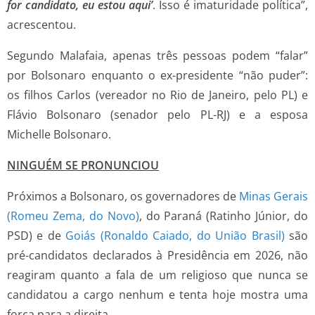
for candidato, eu estou aqui’
. Isso é imaturidade política”,
acrescentou.
Segundo Malafaia, apenas três pessoas podem “falar”
por Bolsonaro enquanto o ex-presidente “não puder”:
os filhos Carlos (vereador no Rio de Janeiro, pelo PL) e
Flávio Bolsonaro (senador pelo PL-RJ) e a esposa
Michelle Bolsonaro.
NINGUÉM SE PRONUNCIOU
Próximos a Bolsonaro, os governadores de
Minas Gerais
(Romeu Zema, do Novo)
, do Paraná (Ratinho Júnior, do
PSD) e de
Goiás (Ronaldo Caiado, do União Brasil)
são
pré-candidatos declarados à Presidência em 2026, não
reagiram quanto a fala de um religioso que nunca se
candidatou a cargo nenhum e tenta hoje mostra uma
força para a direita.