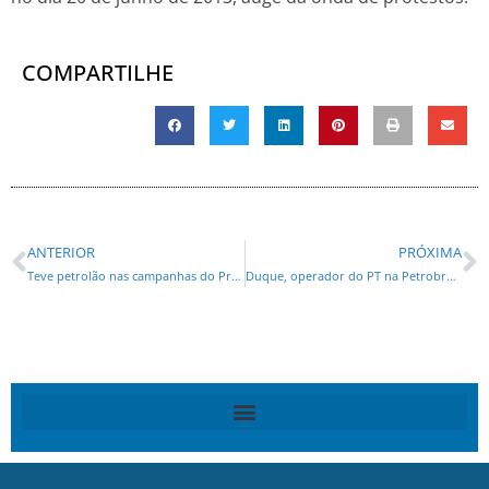
COMPARTILHE
ANTERIOR
PRÓXIMA
Teve petrolão nas campanhas do Professor Lemos, da APP
Duque, operador do PT na Petrobras, é preso no Rio na 10ª fase da Operação Lava-Jato