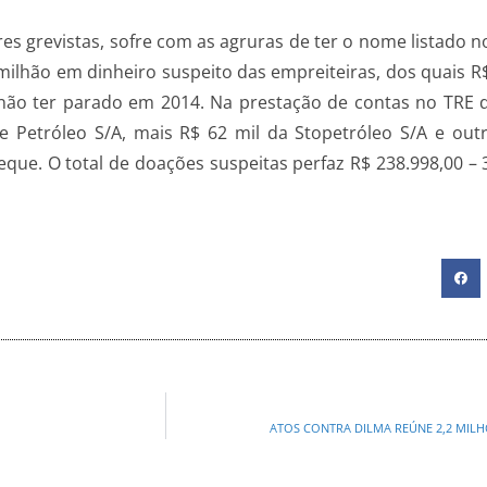
res grevistas, sofre com as agruras de ter o nome listad
1 milhão em dinheiro suspeito das empreiteiras, dos quais 
 não ter parado em 2014. Na prestação de contas no TR
de Petróleo S/A, mais R$ 62 mil da Stopetróleo S/A e ou
eque. O total de doações suspeitas perfaz R$ 238.998,00 –
ATOS CONTRA DILMA REÚNE 2,2 MILHÕ