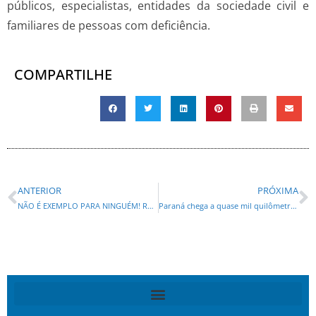
públicos, especialistas, entidades da sociedade civil e
familiares de pessoas com deficiência.
COMPARTILHE
ANTERIOR
PRÓXIMA
NÃO É EXEMPLO PARA NINGUÉM! RENATO FREITAS DO PT, ENTRA NA HISTÓRIA COMO O 1º DEPUTADO A SER CASSADO NA ALEP
Paraná chega a quase mil quilômetros de rodovias e novas estradas em concreto