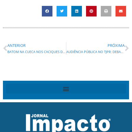
ANTERIOR
PRÓXIMA
BATOM NA CUECA NOS CACIQUES DO PT! Delação de ex-controlador do Banco Master cita Rui Costa, Alcolumbre e integrantes do Judiciário
AUDIÊNCIA PÚBLICA NO TJPR: DEBATE SOBRE O ATENDIMENTO A PESSOAS COM DEFICIÊNCIA EM RESIDÊNCIAS INCLUSIVAS