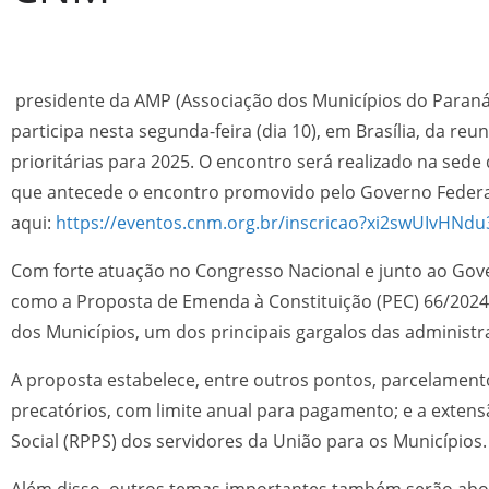
presidente da AMP (Associação dos Municípios do Paraná)
participa nesta segunda-feira (dia 10), em Brasília, da re
prioritárias para 2025. O encontro será realizado na sede 
que antecede o encontro promovido pelo Governo Federal 
aqui:
https://eventos.cnm.org.br/inscricao?xi2swUIvHNdu
Com forte atuação no Congresso Nacional e junto ao Gove
como a Proposta de Emenda à Constituição (PEC) 66/2024
dos Municípios, um dos principais gargalos das administra
A proposta estabelece, entre outros pontos, parcelament
precatórios, com limite anual para pagamento; e a exten
Social (RPPS) dos servidores da União para os Municípios
Além disso, outros temas importantes também serão abor