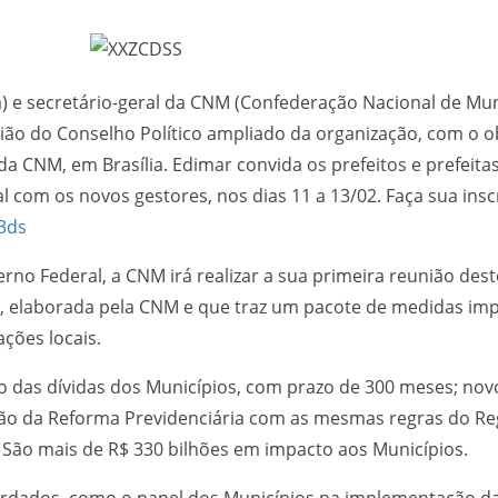
 e secretário-geral da CNM (Confederação Nacional de Muni
união do Conselho Político ampliado da organização, com o ob
da CNM, em Brasília. Edimar convida os prefeitos e prefeita
com os novos gestores, nos dias 11 a 13/02. Faça sua insc
3ds
rno Federal, a CNM irá realizar a sua primeira reunião des
, elaborada pela CNM e que traz um pacote de medidas imp
ções locais.
o das dívidas dos Municípios, com prazo de 300 meses; nov
são da Reforma Previdenciária com as mesmas regras do Re
. São mais de R$ 330 bilhões em impacto aos Municípios.
dados, como o papel dos Municípios na implementação da 