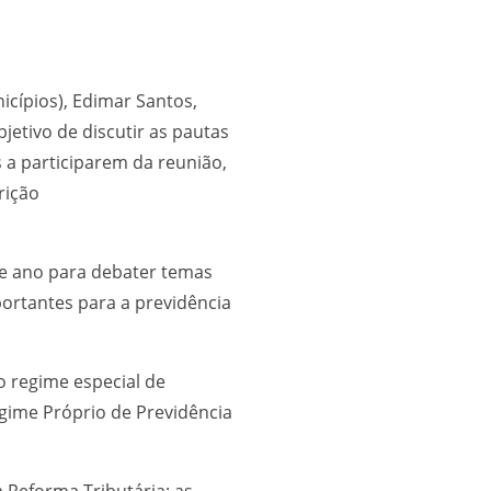
cípios), Edimar Santos,
jetivo de discutir as pautas
s a participarem da reunião,
rição
te ano para debater temas
ortantes para a previdência
o regime especial de
gime Próprio de Previdência
Reforma Tributária; as