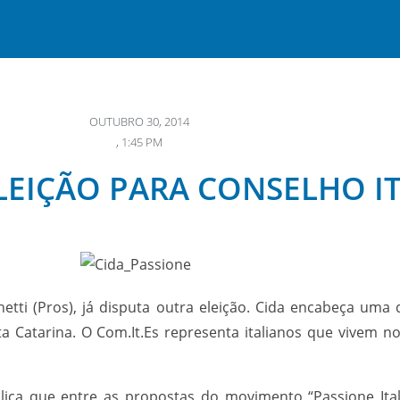
OUTUBRO 30, 2014
,
1:45 PM
ELEIÇÃO PARA CONSELHO I
hetti (Pros), já disputa outra eleição. Cida encabeça um
ta Catarina. O Com.It.Es representa italianos que vivem 
plica que entre as propostas do movimento “Passione Ital