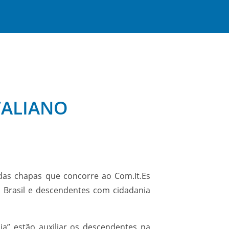
TALIANO
a das chapas que concorre ao Com.It.Es
no Brasil e descendentes com cidadania
ia” estão auxiliar os descendentes na