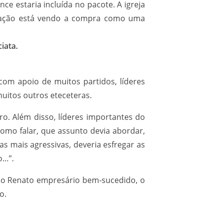
ce estaria incluída no pacote. A igreja
ulação está vendo a compra como uma
iata.
com apoio de muitos partidos, líderes
muitos outros eteceteras.
. Além disso, líderes importantes do
mo falar, que assunto devia abordar,
s mais agressivas, deveria esfregar as
o…”.
m, o Renato empresário bem-sucedido, o
o.