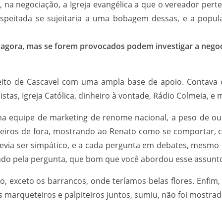
 na negociação, a Igreja evangélica a que o vereador perten
respeitada se sujeitaria a uma bobagem dessas, e a pop
até agora, mas se forem provocados podem investigar a negoc
feito de Cascavel com uma ampla base de apoio. Contava 
istas, Igreja Católica, dinheiro à vontade, Rádio Colmeia, e 
 equipe de marketing de renome nacional, a peso de ouro
iros de fora, mostrando ao Renato como se comportar, co
evia ser simpático, e a cada pergunta em debates, mesmo a
igado pela pergunta, que bom que você abordou esse assunt
ro, exceto os barrancos, onde teríamos belas flores. Enfi
os marqueteiros e palpiteiros juntos, sumiu, não foi mostrad