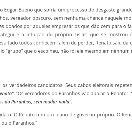
ito Edgar Bueno que sofria um processo de desgaste grande
ranhos, vereador obscuro, sem nenhuma chance naquele mo
es doados por aqueles empresários que dão cem para o fa
oategui e a intuição do próprio Lisias, que se mostro
O resultado todos conhecem: além de perder, Renato saiu
r pelo “grupo” que o escolheu, não foi ele mesmo em nenhu
s verdadeiros candidatos. Seus cabos eleitorais repet
Renato”
. “Os vereadores do Paranhos vão apoiar o Renato”.
os do Paranhos, sem mudar nada”.
dato. O Renato tem um plano de governo próprio. O Renat
o ou o Paranhos.”