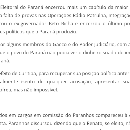
l Eleitoral do Paraná encerrou mais um capítulo da maior 
falta de provas nas Operações Rádio Patrulha, Integração, 
ou o ex-governador Beto Richa e encerrou o último pr
es políticos que o Paraná produziu.
 por alguns membros do Gaeco e do Poder Judiciário, co
que o povo do Paraná não podia ver o dinheiro suado do i
raná.
ito de Curitiba, para recuperar sua posição política anter
inalmente isento de qualquer acusação, apresentar s
sofreu, mas não impossível.
ados em cargos em comissão do Paranhos compareceu à co
ta. Paranhos discursou dizendo que o Renato, se eleito, não