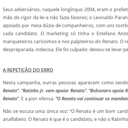
Seus adversários, naquele longínquo 2004, eram o prefe
mão do rigor da lei e não fazia favores; o Leonaldo Pa
apoiado por meia dúzia de companheiros, com uns tostõ
cada candidato. O marketing só tinha o Estefano Anz
marqueteiros caríssimos e nos palpiteiros do Renato. 
despreparada, indecisa. Ele foi culpado: deixou-se leva
A REPETIÇÃO DO ERRO
Nesta campanha, outras pessoas aparecem como sendo o
Renato”. “Ratinho Jr. vem apoiar Renato”. “Bolsonaro apoia 
Renato”
. E a pior ofensa:
“O Renato vai continuar os mandat
Não se escuta uma única voz: “O Renato é um bom candi
analfabeto. O Renato é que é o candidato, e não o Ratinh