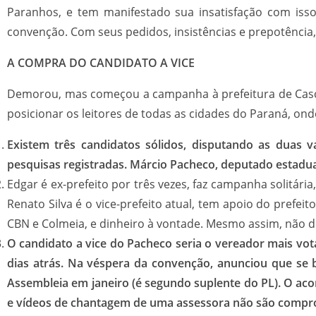
Paranhos, e tem manifestado sua insatisfação com isso
convenção. Com seus pedidos, insistências e prepotência
A COMPRA DO CANDIDATO A VICE
Demorou, mas começou a campanha à prefeitura de Cascav
posicionar os leitores de todas as cidades do Paraná, on
Existem três candidatos sólidos, disputando as duas
pesquisas registradas. Márcio Pacheco, deputado estadual
Edgar é ex-prefeito por três vezes, faz campanha solitár
Renato Silva é o vice-prefeito atual, tem apoio do prefei
CBN e Colmeia, e dinheiro à vontade. Mesmo assim, não d
O candidato a vice do Pacheco seria o vereador mais vo
dias atrás. Na véspera da convenção, anunciou que se
Assembleia em janeiro (é segundo suplente do PL). O ac
e vídeos de chantagem de uma assessora não são comp