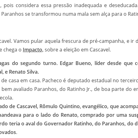
, pois considera essa pressão inadequada e deseducada.
, Paranhos se transformou numa mala sem alça para o Ratin
el. Vamos pular aquela frescura de pré-campanha, e ir d
de chega o
Impacto,
sobre a eleição em Cascavel.
 vagas do segundo turno. Edgar Bueno, líder desde que
, e Renato Silva.
ia, de casa em casa. Pacheco é deputado estadual no tercei
to bem avaliado Paranhos, do Ratinho Jr., de boa parte do 
ecola.
tado de Cascavel, Rômulo Quintino, evangélico, que acompa
 bandeava para o lado do Renato, comprado por uma sus
ordo teria o aval do Governador Ratinho, do Paranhos, do 
rovados
.