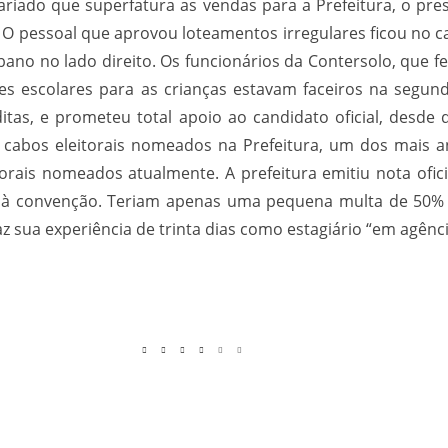
riado que superfatura as vendas para a Prefeitura, o pr
 O pessoal que aprovou loteamentos irregulares ficou no c
no no lado direito. Os funcionários da Contersolo, que fe
 escolares para as crianças estavam faceiros na segund
itas, e prometeu total apoio ao candidato oficial, desd
cabos eleitorais nomeados na Prefeitura, um dos mais 
torais nomeados atualmente. A prefeitura emitiu nota of
à convenção. Teriam apenas uma pequena multa de 50% d
 sua experiência de trinta dias como estagiário “em agênci