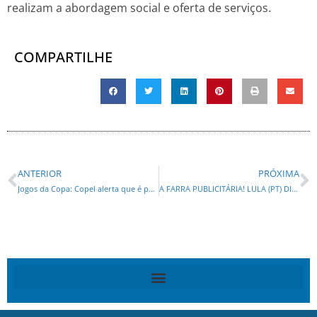
realizam a abordagem social e oferta de serviços.
COMPARTILHE
ANTERIOR
PRÓXIMA
Jogos da Copa: Copel alerta que é proibido instalar enfeites em postes da rede de energia
A FARRA PUBLICITÁRIA! LULA (PT) DISPARA GASTOS COM PROPAGANDAS E AMPLIA A FABRICAÇÃO DE PESQUISAS