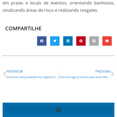
em praias e locais de eventos, orientando banhistas,
sinalizando áreas de risco e realizando resgates.
COMPARTILHE
ANTERIOR
PRÓXIMA
Governo lança plataforma digital Enem Paraná para incentivar ingresso no ensino superior
Com entrega prevista para este mês, nova Orla de Matinhos alcança 98,4% em fevereiro