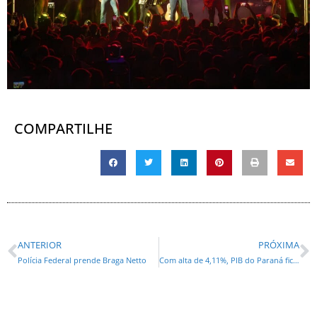
COMPARTILHE
ANTERIOR
PRÓXIMA
Polícia Federal prende Braga Netto
Com alta de 4,11%, PIB do Paraná fica acima da média nacional no 3º trimestre de 2024