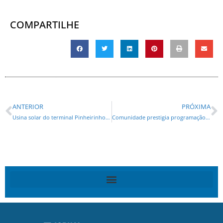
COMPARTILHE
ANTERIOR
PRÓXIMA
Usina solar do terminal Pinheirinho vai gerar uma economia de R$ 800 mil por ano para a Prefeitura de Curitiba
Comunidade prestigia programação dos 29 anos de Carambeí