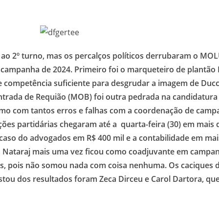
 ao 2º turno, mas os percalços políticos derrubaram o MO
 campanha de 2024. Primeiro foi o marqueteiro de plantão
 competência suficiente para desgrudar a imagem de Ducci 
trada de Requião (MOB) foi outra pedrada na candidatura 
smo com tantos erros e falhas com a coordenação de camp
ões partidárias chegaram até a quarta-feira (30) em mais 
caso do advogados em R$ 400 mil e a contabilidade em mai
a Nataraj mais uma vez ficou como coadjuvante em campan
as, pois não somou nada com coisa nenhuma. Os caciques 
stou dos resultados foram Zeca Dirceu e Carol Dartora, que