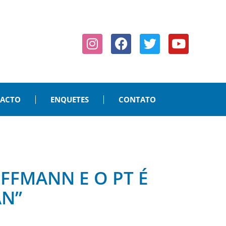
PACTO
ENQUETES
CONTATO
FFMANN E O PT É
AN”