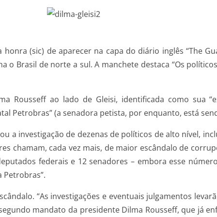
 honra (sic) de aparecer na capa do diário inglês “The G
o Brasil de norte a sul. A manchete destaca “Os políticos
a Rousseff ao lado de Gleisi, identificada como sua “ex
al Petrobras” (a senadora petista, por enquanto, está send
u a investigação de dezenas de políticos de alto nível, inc
es chamam, cada vez mais, de maior escândalo de corrupçã
1 deputados federais e 12 senadores – embora esse númer
 Petrobras”.
 escândalo. “As investigações e eventuais julgamentos leva
segundo mandato da presidente Dilma Rousseff, que já enfr