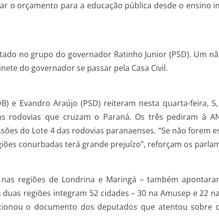
ar o orçamento para a educação pública desde o ensino inf
Estado no grupo do governador Ratinho Junior (PSD). Um n
inete do governador se passar pela Casa Civil.
DB) e Evandro Araújo (PSD) reiteram nesta quarta-feira, 
as rodovias que cruzam o Paraná. Os três pediram à AN
ssões do Lote 4 das rodovias paranaenses. “Se não forem es
giões conurbadas terá grande prejuízo”, reforçam os parla
 nas regiões de Londrina e Maringá – também apontara
 duas regiões integram 52 cidades – 30 na Amusep e 22 n
cionou o documento dos deputados que atentou sobre os 