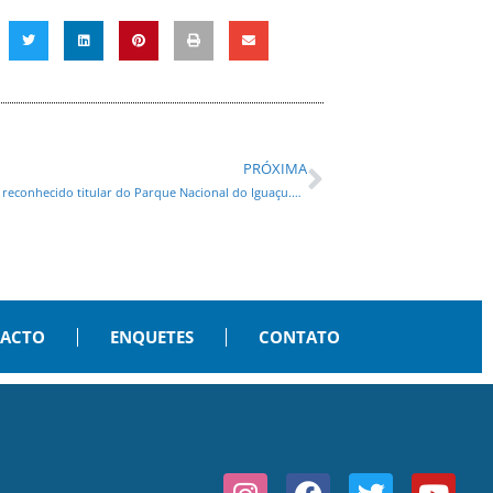
PRÓXIMA
Estado do Paraná reverte sentença na Justiça Federal e é reconhecido titular do Parque Nacional do Iguaçu.Entenda!
PACTO
ENQUETES
CONTATO