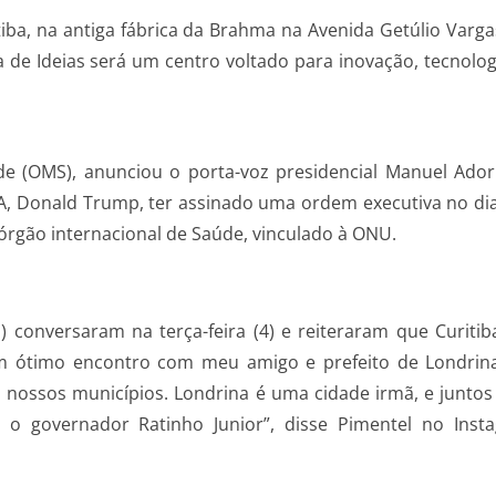
itiba, na antiga fábrica da Brahma na Avenida Getúlio Varg
a de Ideias será um centro voltado para inovação, tecnolo
e (OMS), anunciou o porta-voz presidencial Manuel Adorn
A, Donald Trump, ter assinado uma ordem executiva no di
órgão internacional de Saúde, vinculado à ONU.
) conversaram na terça-feira (4) e reiteraram que Curitib
 ótimo encontro com meu amigo e prefeito de Londrina, 
 nossos municípios. Londrina é uma cidade irmã, e juntos
o governador Ratinho Junior”, disse Pimentel no Inst