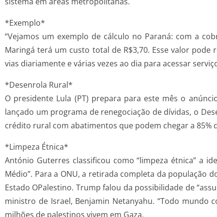
sistema em áreas metropolitanas.
*Exemplo*
“Vejamos um exemplo de cálculo no Paraná: com a cobra
Maringá terá um custo total de R$3,70. Esse valor pode 
vias diariamente e várias vezes ao dia para acessar serviç
*Desenrola Rural*
O presidente Lula (PT) prepara para este mês o anúnci
lançado um programa de renegociação de dívidas, o Dese
crédito rural com abatimentos que podem chegar a 85% do
*Limpeza Étnica*
António Guterres classificou como “limpeza étnica” a i
Médio”. Para a ONU, a retirada completa da população do
Estado OPalestino. Trump falou da possibilidade de “assu
ministro de Israel, Benjamin Netanyahu. “Todo mundo co
milhões de palestinos vivem em Gaza.