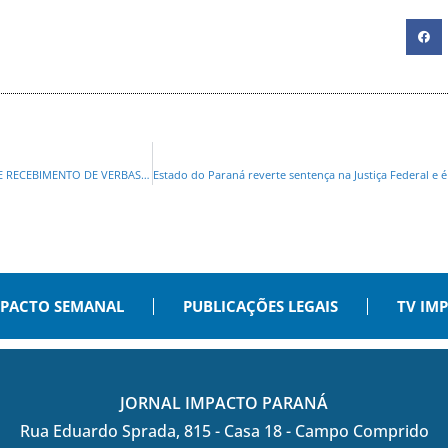
NEY LEPREVOST PROTOCOLA PROJETO DE LEI QUE VEDA OCUPAÇÃO DE CARGO E RECEBIMENTO DE VERBAS PÚBLICAS PARA QUEM INVADIR PROPRIEDADE PRIVADA NO PARANÁ
PACTO SEMANAL
PUBLICAÇÕES LEGAIS
TV IM
JORNAL IMPACTO PARANÁ
Rua Eduardo Sprada, 815 - Casa 18 - Campo Comprido