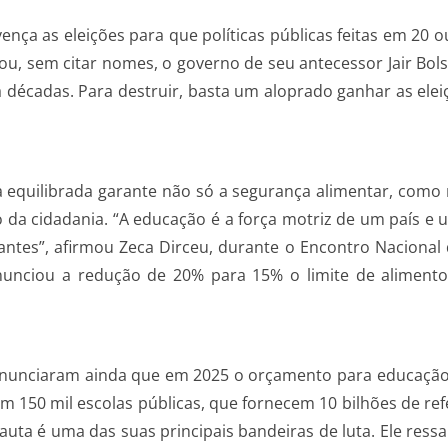
ença as eleições para que políticas públicas feitas em 20 
icou, sem citar nomes, o governo de seu antecessor Jair Bo
 décadas. Para destruir, basta um aloprado ganhar as elei
equilibrada garante não só a segurança alimentar, como 
o da cidadania. “A educação é a força motriz de um país e
antes”, afirmou Zeca Dirceu, durante o Encontro Naciona
anunciou a redução de 20% para 15% o limite de aliment
 anunciaram ainda que em 2025 o orçamento para educação p
 150 mil escolas públicas, que fornecem 10 bilhões de refe
ta é uma das suas principais bandeiras de luta. Ele ress