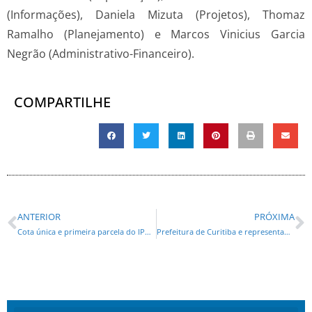
(Informações), Daniela Mizuta (Projetos), Thomaz
Ramalho (Planejamento) e Marcos Vinicius Garcia
Negrão (Administrativo-Financeiro).
COMPARTILHE
ANTERIOR
PRÓXIMA
Cota única e primeira parcela do IPVA vencem na próxima semana; veja como pagar
Prefeitura de Curitiba e representantes de blocos se reúnem para garantir o melhor pré-carnaval aos foliões