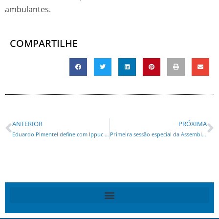
ambulantes.
COMPARTILHE
ANTERIOR
PRÓXIMA
Eduardo Pimentel define com Ippuc entregas de projetos dos 100 primeiros dias de governo
Primeira sessão especial da Assembleia Itinerante de 2025 será realizada em Arapongas no dia 5 de fevereiro