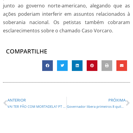
junto ao governo norte-americano, alegando que as
ações poderiam interferir em assuntos relacionados à
soberania nacional. Os petistas também cobraram
esclarecimentos sobre o chamado Caso Vorcaro.
COMPARTILHE
ANTERIOR
PRÓXIMA
VAI TER PÃO COM MORTADELA? PT LANÇA REQUIÃOZINHO E GLEIS PARA DISPUTAR AS ELEIÇÕES DE 2026
Governador libera primeiros 8 quilômetros da duplicação em concreto da PRC-466 entre Pitanga e Turvo