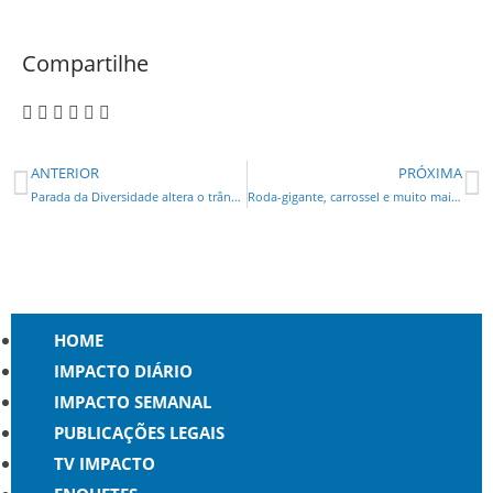
Compartilhe
ANTERIOR
PRÓXIMA
Parada da Diversidade altera o trânsito no Centro Cívico no feriado
Roda-gigante, carrossel e muito mais: confira cinco atrações do Natal de Curitiba que retornam em 2022
HOME
IMPACTO DIÁRIO
IMPACTO SEMANAL
PUBLICAÇÕES LEGAIS
TV IMPACTO