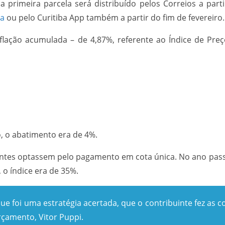
primeira parcela será distribuído pelos Correios a part
ra
ou pelo Curitiba App também a partir do fim de fevereiro.
nflação acumulada – de 4,87%, referente ao Índice de Pr
o, o abatimento era de 4%.
intes optassem pelo pagamento em cota única. No ano pas
 o índice era de 35%.
e foi uma estratégia acertada, que o contribuinte fez as c
rçamento, Vitor Puppi.