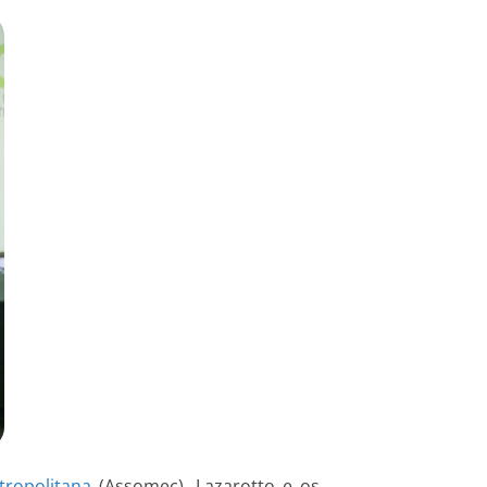
tropolitana
(Assomec). Lazarotto e os