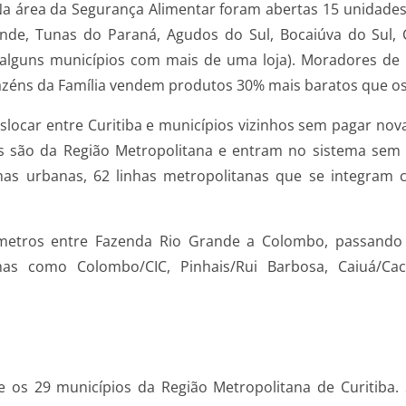
s. Na área da Segurança Alimentar foram abertas 15 unida
ande, Tunas do Paraná, Agudos do Sul, Bocaiúva do Sul,
s (alguns municípios com mais de uma loja). Moradores 
zéns da Família vendem produtos 30% mais baratos que os 
eslocar entre Curitiba e municípios vizinhos sem pagar nov
s são da Região Metropolitana e entram no sistema sem 
nhas urbanas, 62 linhas metropolitanas que se integram 
lômetros entre Fazenda Rio Grande a Colombo, passand
s como Colombo/CIC, Pinhais/Rui Barbosa, Caiuá/Cach
os 29 municípios da Região Metropolitana de Curitiba. S