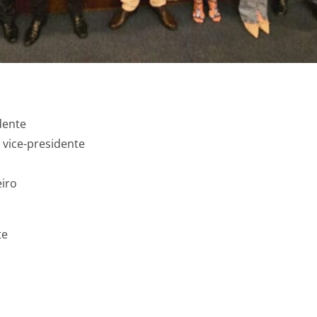
dente
º vice-presidente
eiro
te
­­­­­