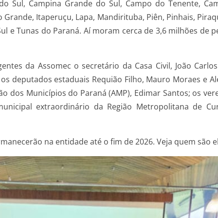
a do Sul, Campina Grande do Sul, Campo do Tenente, Ca
Grande, Itaperuçu, Lapa, Mandirituba, Piên, Pinhais, Piraq
 Sul e Tunas do Paraná. Aí moram cerca de 3,6 milhões de 
gentes da Assomec o secretário da Casa Civil, João Carl
os deputados estaduais Requião Filho, Mauro Moraes e Ale
ão dos Municípios do Paraná (AMP), Edimar Santos; os verea
unicipal extraordinário da Região Metropolitana de Cur
manecerão na entidade até o fim de 2026. Veja quem são el