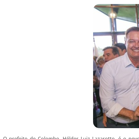
O prefeito de Colombo, Hélder Luiz Lazarotto, é o no