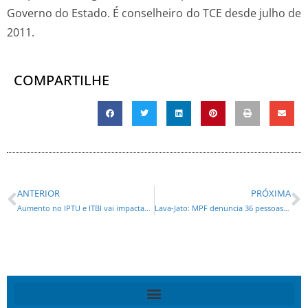
Governo do Estado. É conselheiro do TCE desde julho de
2011.
COMPARTILHE
ANTERIOR
PRÓXIMA
Aumento no IPTU e ITBI vai impactar economia, diz vereador Zé Maria
Lava-Jato: MPF denuncia 36 pessoas por crimes de corrupção, lavagem de dinheiro e organização criminosa de grandes empreiteiras