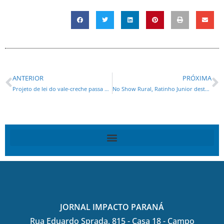
ANTERIOR
PRÓXIMA
Projeto de lei do vale-creche passa em 2º turno na Câmara de Curitiba
No Show Rural, Ratinho Junior destaca protagonismo do Paraná no agronegócio
JORNAL IMPACTO PARANÁ
Rua Eduardo Sprada, 815 - Casa 18 - Campo