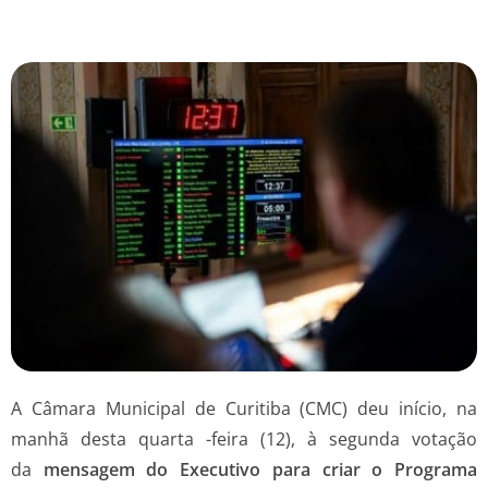
A Câmara Municipal de Curitiba (CMC) deu início, na
manhã desta quarta -feira (12), à segunda votação
da
mensagem do Executivo para
criar
o Programa