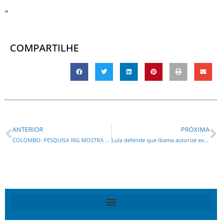
“
COMPARTILHE
ANTERIOR
PRÓXIMA
COLOMBO: PESQUISA IRG MOSTRA PREFEITO HELDER COM APROVAÇÃO DE 65% NOS PRIMEIROS 30 DIAS
Lula defende que Ibama autorize explorar petróleo na Foz do Amazonas