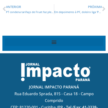
ANTERIOR
PRÓXIMA
PT condena tarifaço de Fruet faz plenária para discussão
Em depoimento à PF, doleiro liga ‘Petrolão’ a mensalão
JORNAL IMPACTO PARANÁ
Rua Eduardo Sprada, 815 - Casa 18 - Campo
Comprido
CEP: 81220-001 - Curitiba /PR -
Tel./Fax: 41-3338-