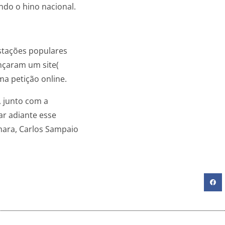
ndo o hino nacional.
stações populares
ançaram um site(
a petição online.
, junto com a
ar adiante esse
mara, Carlos Sampaio