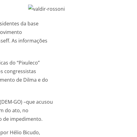
ssidentes da base
 movimento
seff. As informações
cas do “Pixuleco”
os congressistas
amento de Dilma e do
 (DEM-GO) –que acusou
am do ato, no
do de impedimento.
 por Hélio Bicudo,