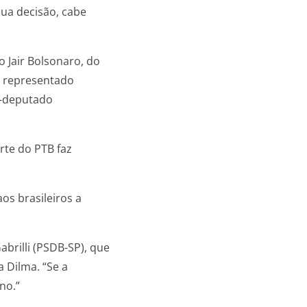
ua decisão, cabe
 Jair Bolsonaro, do
mo representado
ex-deputado
rte do PTB faz
s brasileiros a
rilli (PSDB-SP), que
a Dilma. “Se a
no.”