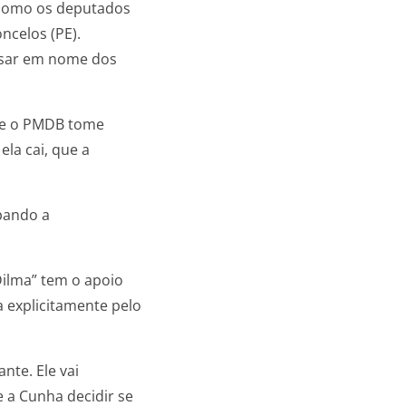
 como os deputados
oncelos (PE).
ursar em nome dos
que o PMDB tome
ela cai, que a
pando a
Dilma” tem o apoio
 explicitamente pelo
nte. Ele vai
 a Cunha decidir se