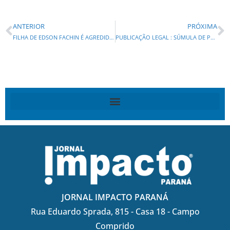
ANTERIOR
PRÓXIMA
FILHA DE EDSON FACHIN É AGREDIDA NA RUA E OAB EMITE NOTA DE REPÚDIO APÓS O INCIDENTE NA FEDERAL
PUBLICAÇÃO LEGAL : SÚMULA DE PEDIDO DE RENOVAÇÃO E CONCESSÃO DA LICENÇA DE OPERAÇÃO
JORNAL IMPACTO PARANÁ
Rua Eduardo Sprada, 815 - Casa 18 - Campo
Comprido