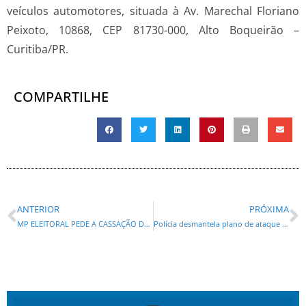
veículos automotores, situada à Av. Marechal Floriano
Peixoto, 10868, CEP 81730-000, Alto Boqueirão –
Curitiba/PR.
COMPARTILHE
ANTERIOR
PRÓXIMA
MP ELEITORAL PEDE A CASSAÇÃO DO PREFEITO DE RUDÃO DE PONTAL DO PARANÁ POR COMPRA DE VOTOS
Polícia desmantela plano de ataque ao governador Jorginho Mello em Operação nesta segunda-feira