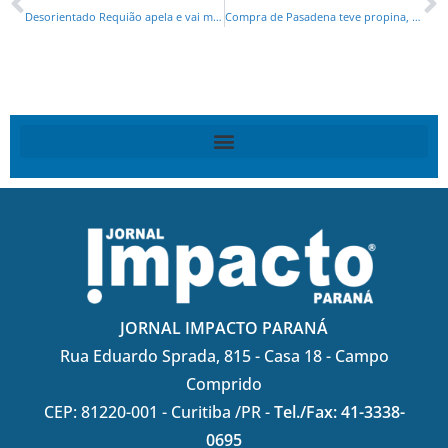
Desorientado Requião apela e vai mostrar família de Beto Richa na TV
Compra de Pasadena teve propina, diz Costa
JORNAL IMPACTO PARANÁ
Rua Eduardo Sprada, 815 - Casa 18 - Campo
Comprido
CEP: 81220-001 - Curitiba /PR -
Tel./Fax: 41-3338-
0695