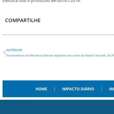
Eleitoral sob o protocolo BR-00161/2014.
COMPARTILHE
ANTERIOR
Fornecedores da Petrobras fizeram depósitos em conta de Alberto Youssef, diz P
HOME
IMPACTO DIÁRIO
IM