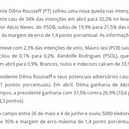
ente Dilma Rousseff (PT) sofreu uma nova queda nas intenç
dente caiu de 34% das intenções em abril para 32,2% no le
nador Aécio Neves, do PSDB, subiu de 19,9% para 21,5% das
o da margem de erro de 1,4 ponto porcentual. As informaçõ
teve com 2,3% das intenções de voto, Mauro Iasi (PCB) saiu
cilou de 0,1% para 0,2%. Randolfe Rodrigues (PSOL), q
m abril para 0,9%. Brancos, nulos e indecisos caíram de 33
sidente Dilma Rousseff e seus potenciais adversários caiu
1 pontos porcentuais). Em abril, Dilma ganharia de Aéc
os, a presidente ganharia com 37,5% contra 26,9% (10,6 po
4,3 pontos).
i a campo entre 26 de maio e 4 de junho e ouviu 5000 eleit
de 95% e margem de erro máxima de 1,4 ponto porcentual.