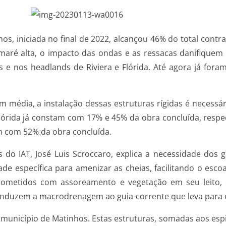
hos, iniciada no final de 2022, alcançou 46% do total con
 maré alta, o impacto das ondas e as ressacas danifiquem
 e nos headlands de Riviera e Flórida. Até agora já fora
m média, a instalação dessas estruturas rígidas é necess
 Flórida já constam com 17% e 45% da obra concluída, respe
m com 52% da obra concluída.
do IAT, José Luis Scroccaro, explica a necessidade dos 
ade específica para amenizar as cheias, facilitando o esc
ometidos com assoreamento e vegetação em seu leito, 
conduzem a macrodrenagem ao guia-corrente que leva para 
 município de Matinhos. Estas estruturas, somadas aos esp