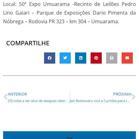
Local: 50ª Expo Umuarama -Recinto de Leilões Pedro
Lino Gaiari – Parque de Exposições Dario Pimenta da
Nóbrega – Rodovia PR 323 – km 304 – Umuarama.
COMPARTILHE
ANTERIOR
PRÓXIMA
STJ volta a ser alvo de ataques cibernéticos e portal fica instável
Jair Bolsonaro virá a Curitiba para lançamento da candidatura ao Senado