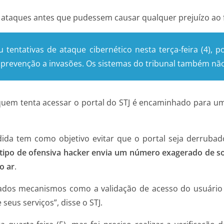
 os ataques antes que pudessem causar qualquer prejuízo a
cou tentativas de ataque cibernético nesta terça-feira (4),
prevenção a invasões. Os sistemas do tribunal também não
quem tenta acessar o portal do STJ é encaminhado para um
dida tem como objetivo evitar que o portal seja derruba
 tipo de ofensiva hacker envia um número exagerado de sol
o ar
.
ivados mecanismos como a validação de acesso do usuário
us serviços”, disse o STJ.