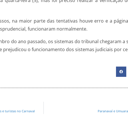
 quarta-feira (5), mas foi preciso realizar a verificação
ssos, na maior parte das tentativas houve erro e a página
risprudencial, funcionaram normalmente.
bro do ano passado, os sistemas do tribunal chegaram a s
 prejudicou o funcionamento dos sistemas judiciais por cer
s e turistas no Carnaval
Paranavaí e Umuara