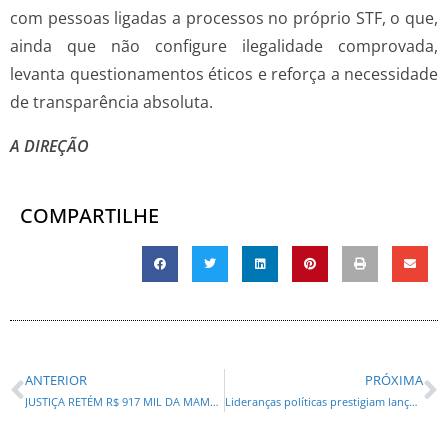
com pessoas ligadas a processos no próprio STF, o que,
ainda que não configure ilegalidade comprovada,
levanta questionamentos éticos e reforça a necessidade
de transparência absoluta.
A DIREÇÃO
COMPARTILHE
ANTERIOR
PRÓXIMA
JUSTIÇA RETÉM R$ 917 MIL DA MAMATA, MAS MANTÉM R$ 7,6 MILHÕES A MAURICINHO SEM TRABALHAR
Lideranças políticas prestigiam lançamento do livro de ex-ministro Borges da Silveira na Assembleia