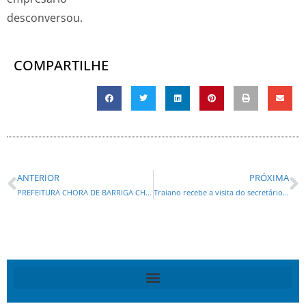
desconversou.
COMPARTILHE
ANTERIOR
PRÓXIMA
PREFEITURA CHORA DE BARRIGA CHEIA:Repasses do Estado à Prefeitura de Curitiba passam de R$ 1,2 bi e aumentam 12,02 % em 2015
Traiano recebe a visita do secretário Ratinho Jr.