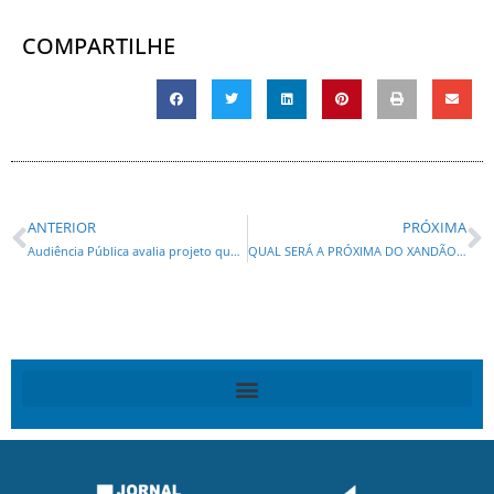
COMPARTILHE
ANTERIOR
PRÓXIMA
Audiência Pública avalia projeto que pretende modificar regulamentação da venda de bebidas alcoólicas em estádios
QUAL SERÁ A PRÓXIMA DO XANDÃO ? Moraes pede parecer da PGR sobre apreensão de arma de Bolsonaro