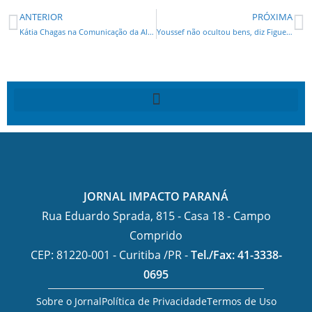
ANTERIOR
PRÓXIMA
Kátia Chagas na Comunicação da Alep e Denian Couto na Educativa
Youssef não ocultou bens, diz Figueiredo Basto
JORNAL IMPACTO PARANÁ
Rua Eduardo Sprada, 815 - Casa 18 - Campo
Comprido
CEP: 81220-001 - Curitiba /PR -
Tel./Fax: 41-3338-
0695
Sobre o Jornal
Política de Privacidade
Termos de Uso