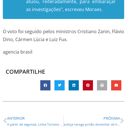
atuou, reiteradamente, para embaraçar
as investigações”, escreveu Moraes.
O voto foi seguido pelos ministros Cristiano Zanin, Flávio
Dino, Cármen Lúcia e Luiz Fux.
agencia brasil
COMPARTILHE
ANTERIOR
PRÓXIMA
A partir de segunda, Linha Turismo terá tarifa a R$ 6 para moradores de Curitiba; desconto é de 88%
Justiça revoga prisão domiciliar de homem que matou petista no Paraná