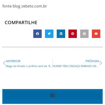
fonte blog zebeto.com.br
COMPARTILHE
ANTERIOR
PRÓXIMA
Mega da Virada: o prêmio será de R$ 450 milhões e as apostas podem ser feitas até sábado
HUMM! TEM LINGUIÇA EMBAIXO DESSA FAROFA ! Desembargador reverte decisão que suspendeu licenças ambientais de resort