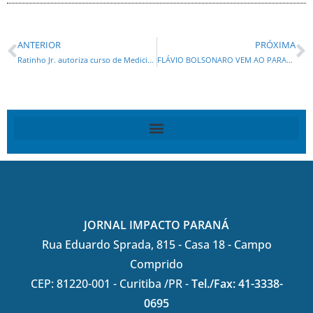
ANTERIOR
PRÓXIMA
Ratinho Jr. autoriza curso de Medicina na Unespar, demanda histórica da região de Apucarana
FLÁVIO BOLSONARO VEM AO PARANÁ NA PRIMEIRA VISITA COMO PRÉ- CANDIDATO À PRESIDÊNCIA
JORNAL IMPACTO PARANÁ
Rua Eduardo Sprada, 815 - Casa 18 - Campo
Comprido
CEP: 81220-001 - Curitiba /PR -
Tel./Fax: 41-3338-
0695