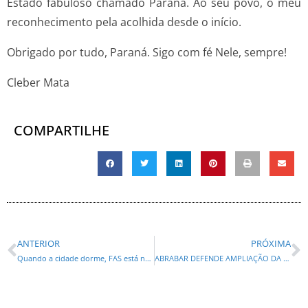
Estado fabuloso chamado Paraná. Ao seu povo, o meu
reconhecimento pela acolhida desde o início.
Obrigado por tudo, Paraná. Sigo com fé Nele, sempre!
Cleber Mata
COMPARTILHE
ANTERIOR
PRÓXIMA
Quando a cidade dorme, FAS está nas ruas para ajudar pessoas sem abrigo
ABRABAR DEFENDE AMPLIAÇÃO DA VENDA DE BEBIDAS DE ATÉ 15% DE TEOR ALCOÓLICO NOS ESTÁDIOS E PARTICIPARÁ DE AUDIÊNCIA PÚBLICA NA ALEP