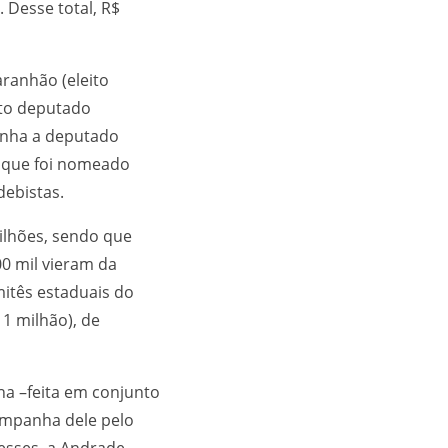
 Desse total, R$
aranhão (eleito
ito deputado
anha a deputado
, que foi nomeado
ebistas.
ilhões, sendo que
0 mil vieram da
mitês estaduais do
1 milhão), de
a –feita em conjunto
ampanha dele pelo
esses, a Andrade