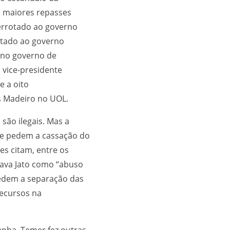
s maiores repasses
errotado ao governo
rotado ao governo
o no governo de
 vice-presidente
e a oito
s Madeiro no UOL.
ão ilegais. Mas a
ue pedem a cassação do
es citam, entre os
Lava Jato como “abuso
edem a separação das
recursos na
nha, Temer fez outras