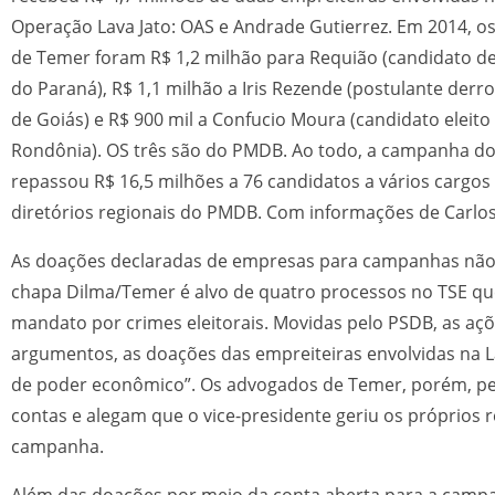
Operação Lava Jato: OAS e Andrade Gutierrez. Em 2014, o
de Temer foram R$ 1,2 milhão para Requião (candidato d
do Paraná), R$ 1,1 milhão a Iris Rezende (postulante der
de Goiás) e R$ 900 mil a Confucio Moura (candidato eleit
Rondônia). OS três são do PMDB. Ao todo, a campanha do
repassou R$ 16,5 milhões a 76 candidatos a vários cargos 
diretórios regionais do PMDB. Com informações de Carlo
As doações declaradas de empresas para campanhas não s
chapa Dilma/Temer é alvo de quatro processos no TSE q
mandato por crimes eleitorais. Movidas pelo PSDB, as açõ
argumentos, as doações das empreiteiras envolvidas na 
de poder econômico”. Os advogados de Temer, porém, p
contas e alegam que o vice-presidente geriu os próprios 
campanha.
Além das doações por meio da conta aberta para a campa