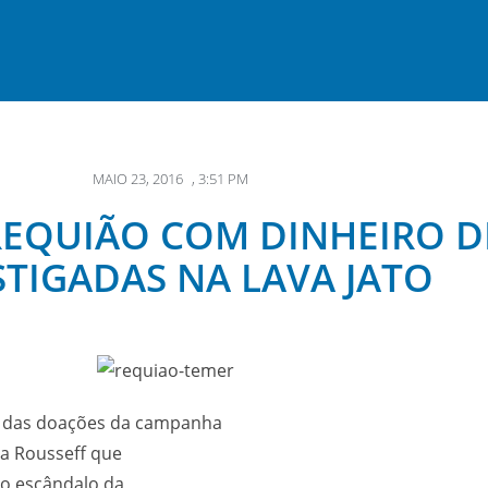
MAIO 23, 2016
,
3:51 PM
REQUIÃO COM DINHEIRO D
STIGADAS NA LAVA JATO
io das doações da campanha
ma Rousseff que
no escândalo da