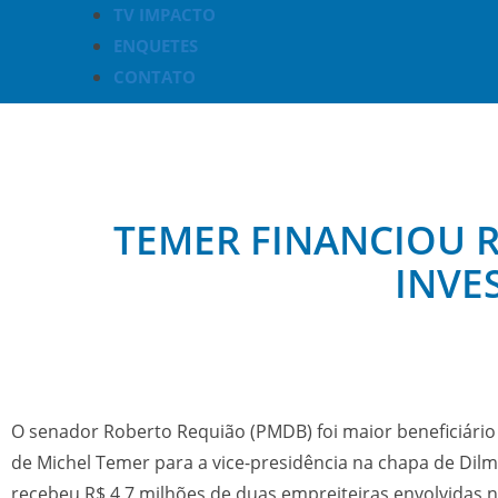
TV IMPACTO
ENQUETES
CONTATO
TEMER FINANCIOU 
INVE
O senador Roberto Requião (PMDB) foi maior beneficiár
de Michel Temer para a vice-presidência na chapa de Dil
recebeu R$ 4,7 milhões de duas empreiteiras envolvidas 