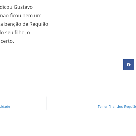
ndicou Gustavo
e não ficou nem um
 a benção de Requião
 seu filho, o
 certo.
cidade
Temer financiou Requião