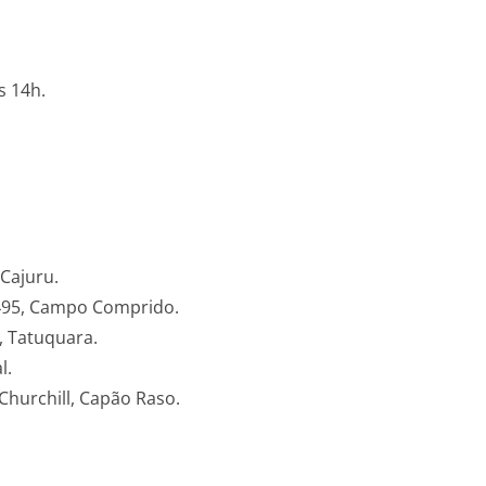
s 14h.
 Cajuru.
495, Campo Comprido.
, Tatuquara.
l.
Churchill, Capão Raso.