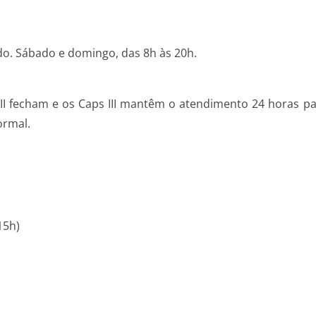
ado. Sábado e domingo, das 8h às 20h.
s II fecham e os Caps III mantêm o atendimento 24 horas pa
ormal.
15h)