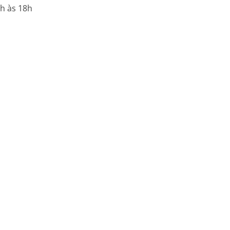
 18h. Boxes das 9h às 18h