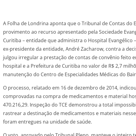
A Folha de Londrina aponta que o Tribunal de Contas do
provimento ao recurso apresentado pela Sociedade Evang
Curitiba – entidade que administra o Hospital Evangélico –
ex-presidente da entidade, André Zacharow, contra a deci
julgou irregular a prestação de contas de convênio feito 
hospital e a Prefeitura de Curitiba no valor de R$ 2,7 milh
manutenção do Centro de Especialidades Médicas do Bai
O processo, relatado em 16 de dezembro de 2014, indico
comprovadas na compra de medicamentos e material hospi
470.216,29. Inspeção do TCE demonstrou a total impossibi
rastrear a destinação de medicamentos e materiais nesse
foram entregues na unidade de saúde.
O voto, aprovado pelo Tribunal Pleno, manteve o inteiro t