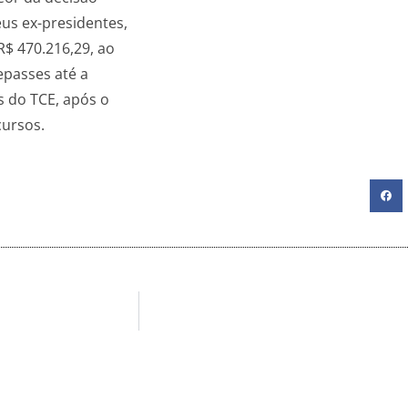
eus ex-presidentes,
R$ 470.216,29, ao
epasses até a
s do TCE, após o
cursos.