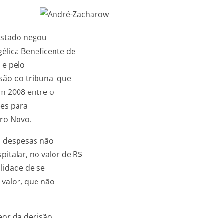
 Estado negou
élica Beneficente de
 e pelo
são do tribunal que
em 2008 entre o
ões para
rro Novo.
u despesas não
talar, no valor de R$
lidade de se
 valor, que não
eor da decisão