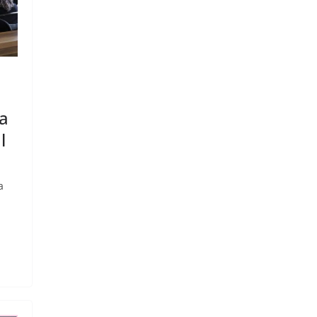
 a
l
a